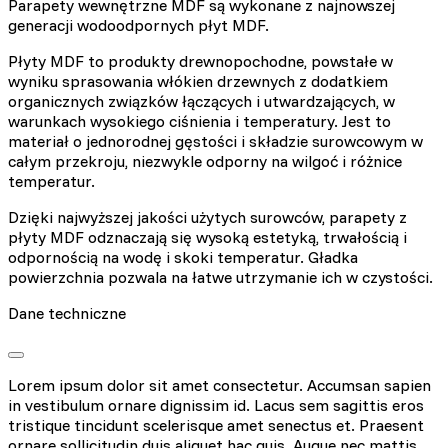
Parapety wewnętrzne MDF są wykonane z najnowszej
generacji wodoodpornych płyt MDF.
Płyty MDF to produkty drewnopochodne, powstałe w
wyniku sprasowania włókien drzewnych z dodatkiem
organicznych związków łączących i utwardzających, w
warunkach wysokiego ciśnienia i temperatury. Jest to
materiał o jednorodnej gęstości i składzie surowcowym w
całym przekroju, niezwykle odporny na wilgoć i różnice
temperatur.
Dzięki najwyższej jakości użytych surowców, parapety z
płyty MDF odznaczają się wysoką estetyką, trwałością i
odpornością na wodę i skoki temperatur. Gładka
powierzchnia pozwala na łatwe utrzymanie ich w czystości.
Dane techniczne
Lorem ipsum dolor sit amet consectetur. Accumsan sapien
in vestibulum ornare dignissim id. Lacus sem sagittis eros
tristique tincidunt scelerisque amet senectus et. Praesent
ornare sollicitudin duis aliquet hac quis. Augue nec mattis