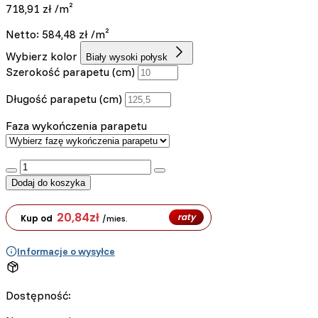
718,91
zł
/m²
Netto:
584,48
zł
/m²
Wybierz kolor
Biały wysoki połysk
Szerokość parapetu (cm)
Długość parapetu (cm)
Faza wykończenia parapetu
:product_name quantity
Dodaj do koszyka
20,84
zł
raty
Kup od
/mies.
Informacje o wysyłce
Dostępność: