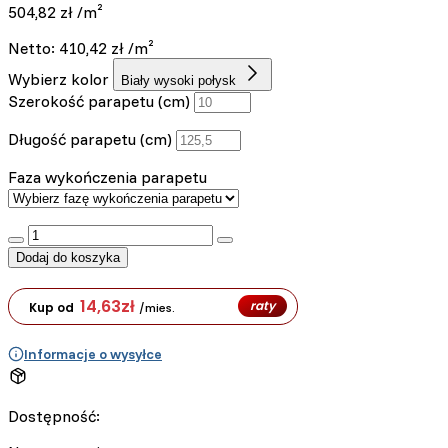
504,82
zł
/m²
Netto:
410,42
zł
/m²
Wybierz kolor
Biały wysoki połysk
Szerokość parapetu (cm)
Długość parapetu (cm)
Faza wykończenia parapetu
:product_name quantity
Dodaj do koszyka
14,63
zł
raty
Kup od
/mies.
Informacje o wysyłce
Dostępność: