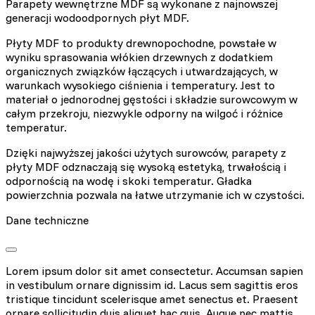
Parapety wewnętrzne MDF są wykonane z najnowszej
generacji wodoodpornych płyt MDF.
Płyty MDF to produkty drewnopochodne, powstałe w
wyniku sprasowania włókien drzewnych z dodatkiem
organicznych związków łączących i utwardzających, w
warunkach wysokiego ciśnienia i temperatury. Jest to
materiał o jednorodnej gęstości i składzie surowcowym w
całym przekroju, niezwykle odporny na wilgoć i różnice
temperatur.
Dzięki najwyższej jakości użytych surowców, parapety z
płyty MDF odznaczają się wysoką estetyką, trwałością i
odpornością na wodę i skoki temperatur. Gładka
powierzchnia pozwala na łatwe utrzymanie ich w czystości.
Dane techniczne
Lorem ipsum dolor sit amet consectetur. Accumsan sapien
in vestibulum ornare dignissim id. Lacus sem sagittis eros
tristique tincidunt scelerisque amet senectus et. Praesent
ornare sollicitudin duis aliquet hac quis. Augue nec mattis