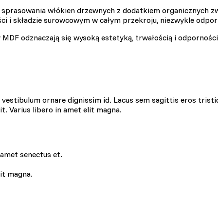
sprasowania włókien drzewnych z dodatkiem organicznych zw
ości i składzie surowcowym w całym przekroju, niezwykle odpor
y MDF odznaczają się wysoką estetyką, trwałością i odpornośc
 do spersonalizowania treści i reklam, aby oferować funkcje społecznoś
 o tym, jak korzystasz z naszej witryny, udostępniamy partnerom społec
ą połączyć te informacje z innymi danymi otrzymanymi od Ciebie lub uz
estibulum ornare dignissim id. Lacus sem sagittis eros tristi
lit. Varius libero in amet elit magna.
 kluczowe znaczenie dla podstawowych funkcji witryny i witryna nie będ
ookie nie przechowują żadnych danych umożliwiających identyfikację osob
 amet senectus et.
lit magna.
rencji umożliwiają stronie zapamiętanie informacji, które zmieniają wyglą
gion, w którym znajduje się użytkownik.