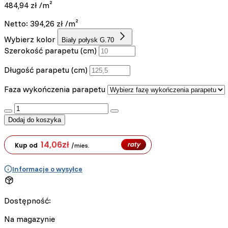
484,94
zł
/m²
Netto:
394,26
zł
/m²
Wybierz kolor
Biały połysk G.70
Szerokość parapetu (cm)
Długość parapetu (cm)
Faza wykończenia parapetu
:product_name quantity
Dodaj do koszyka
14,06
zł
raty
Kup od
/mies.
Informacje o wysyłce
Dostępność:
Na magazynie