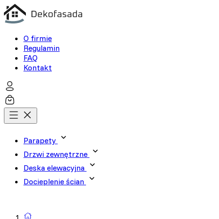
O firmie
Regulamin
FAQ
Kontakt
Parapety
Drzwi zewnętrzne
Deska elewacyjna
Docieplenie ścian
Wyszukiwarka produktów