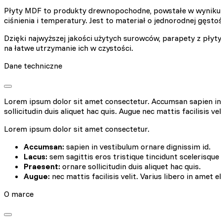
Płyty MDF to produkty drewnopochodne, powstałe w wyniku 
ciśnienia i temperatury. Jest to materiał o jednorodnej gęst
Dzięki najwyższej jakości użytych surowców, parapety z płyt
na łatwe utrzymanie ich w czystości.
Wykorzystujemy pliki cookie
Dane techniczne
naszej witrynie. Informacje
analitycznym. Partnerzy mog
korzystania z ich usług.
Lorem ipsum dolor sit amet consectetur. Accumsan sapien in v
sollicitudin duis aliquet hac quis. Augue nec mattis facilisis ve
Niezbędne
Lorem ipsum dolor sit amet consectetur.
Niezbędne pliki cookie mają
sposób bez nich. Te pliki c
Accumsan:
sapien in vestibulum ornare dignissim id.
Lacus:
sem sagittis eros tristique tincidunt scelerisque
Praesent:
ornare sollicitudin duis aliquet hac quis.
Preferencje
Augue:
nec mattis facilisis velit. Varius libero in amet e
Pliki cookie dotyczące prefe
O marce
np. preferowany język lub re
Statystyka