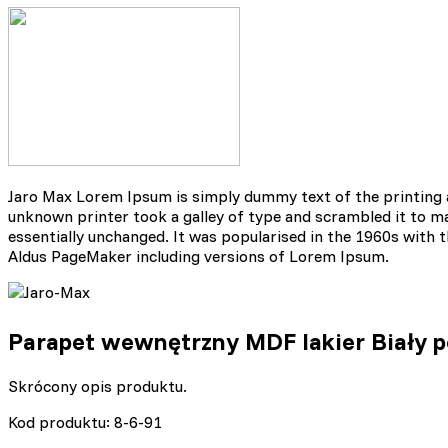
Statystyczne pliki cookie p
na stronie, gromadząc i zgł
Marketing
Marketingowe pliki cookie s
reklam, które są istotne i 
reklamodawców strony trzec
Jaro Max Lorem Ipsum is simply dummy text of the printing 
unknown printer took a galley of type and scrambled it to mak
Nieklasyfikowane
essentially unchanged. It was popularised in the 1960s with
Aldus PageMaker including versions of Lorem Ipsum.
Nieklasyfikowane pliki cooki
Odrzuć
Parapet wewnętrzny MDF lakier Biały p
Skrócony opis produktu.
Kod produktu: 8-6-91