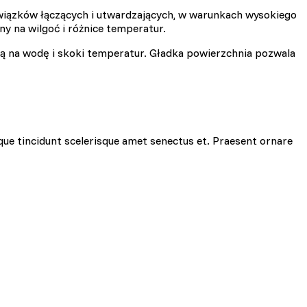
iązków łączących i utwardzających, w warunkach wysokiego
ny na wilgoć i różnice temperatur.
ią na wodę i skoki temperatur. Gładka powierzchnia pozwala
ciowe i analizować ruch w
znościowym, reklamowym i
yskanymi podczas
que tincidunt scelerisque amet senectus et. Praesent ornare
zie działać w zamierzony
y.
d lub funkcjonowanie strony,