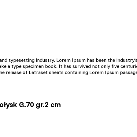
omagają właścicielem stron internetowych zrozumieć, w jaki sposób różn
aszając anonimowe informacje.
tosowane są w celu śledzenia użytkowników na stronach internetowych.
interesujące dla poszczególnych użytkowników i tym samym bardziej cenn
iej.
and typesetting industry. Lorem Ipsum has been the industry’
e a type specimen book. It has survived not only five centurie
 the release of Letraset sheets containing Lorem Ipsum passag
e, to pliki, które są w procesie klasyfikowania, wraz z dostawcami poszc
Zapisz moje preferencje
ołysk G.70 gr.2 cm