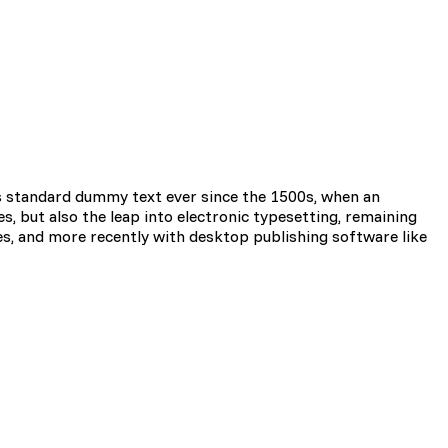
i użytkownicy zachowują się
 Celem jest wyświetlanie
e dla wydawców i
s standard dummy text ever since the 1500s, when an
s, but also the leap into electronic typesetting, remaining
es, and more recently with desktop publishing software like
zególnych ciasteczek.
Akceptuj wszystko