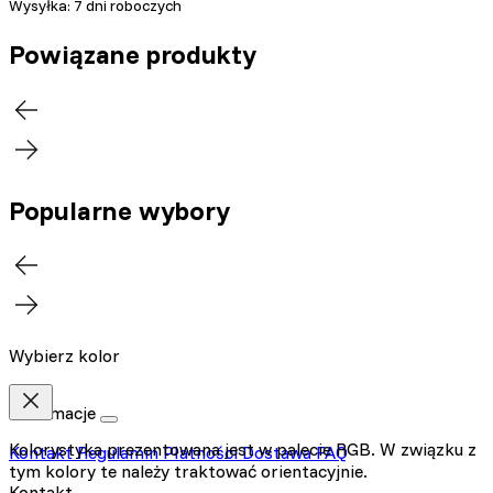
Wysyłka:
7 dni roboczych
Powiązane produkty
Popularne wybory
Wybierz kolor
Informacje
Kolorystyka prezentowana jest w palecie RGB. W związku z
Kontakt
Regulamin
Płatności
Dostawa
FAQ
tym kolory te należy traktować orientacyjnie.
Kontakt