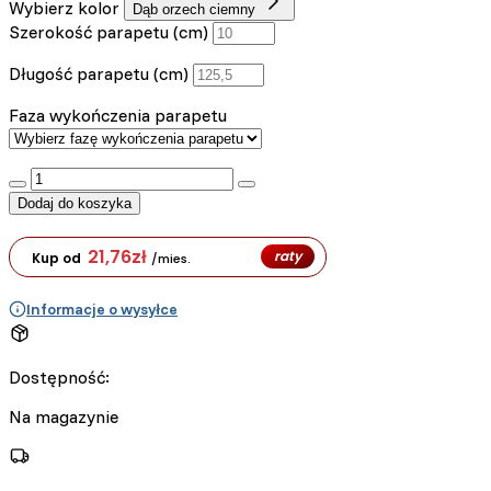
Wybierz kolor
Dąb orzech ciemny
Szerokość parapetu (cm)
Długość parapetu (cm)
Faza wykończenia parapetu
:product_name quantity
Dodaj do koszyka
21,76
zł
raty
Kup od
/mies.
Informacje o wysyłce
Dostępność:
Na magazynie