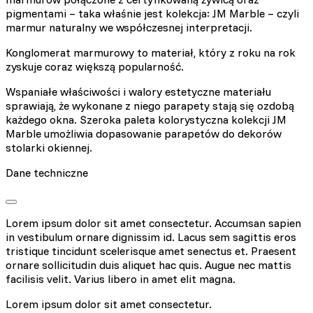
Nieklasyfikowane pliki cookie, to pliki, które są w procesie
pigmentami – taka właśnie jest kolekcja: JM Marble – czyli
klasyfikowania, wraz z dostawcami poszczególnych ciasteczek.
marmur naturalny we współczesnej interpretacji.
Konglomerat marmurowy to materiał, który z roku na rok
Odrzuć
zyskuje coraz większą popularność.
Zapisz moje preferencje
Wspaniałe właściwości i walory estetyczne materiału
sprawiają, że wykonane z niego parapety stają się ozdobą
Akceptuj wszystko
każdego okna. Szeroka paleta kolorystyczna kolekcji JM
Marble umożliwia dopasowanie parapetów do dekorów
stolarki okiennej.
Dane techniczne
Lorem ipsum dolor sit amet consectetur. Accumsan sapien
in vestibulum ornare dignissim id. Lacus sem sagittis eros
tristique tincidunt scelerisque amet senectus et. Praesent
ornare sollicitudin duis aliquet hac quis. Augue nec mattis
facilisis velit. Varius libero in amet elit magna.
Lorem ipsum dolor sit amet consectetur.