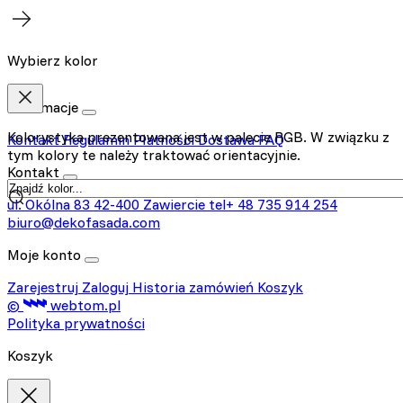
Wybierz kolor
Informacje
Kolorystyka prezentowana jest w palecie RGB. W związku z
Kontakt
Regulamin
Płatności
Dostawa
FAQ
tym kolory te należy traktować orientacyjnie.
Kontakt
ul. Okólna 83
42-400 Zawiercie
tel+ 48 735 914 254
biuro@dekofasada.com
Moje konto
Zarejestruj
Zaloguj
Historia zamówień
Koszyk
©
webtom.pl
Polityka prywatności
Koszyk