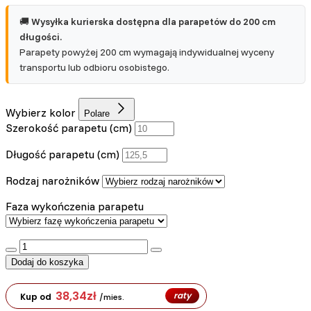
🚚
Wysyłka kurierska dostępna dla parapetów do 200 cm
długości.
Parapety powyżej 200 cm wymagają indywidualnej wyceny
transportu lub odbioru osobistego.
Wybierz kolor
Polare
Szerokość parapetu (cm)
Długość parapetu (cm)
Rodzaj narożników
Faza wykończenia parapetu
:product_name quantity
Dodaj do koszyka
38,34
zł
raty
Kup od
/mies.