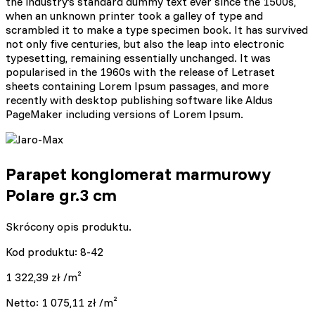
the industry’s standard dummy text ever since the 1500s,
when an unknown printer took a galley of type and
scrambled it to make a type specimen book. It has survived
not only five centuries, but also the leap into electronic
typesetting, remaining essentially unchanged. It was
popularised in the 1960s with the release of Letraset
sheets containing Lorem Ipsum passages, and more
recently with desktop publishing software like Aldus
PageMaker including versions of Lorem Ipsum.
Parapet konglomerat marmurowy
Polare gr.3 cm
Skrócony opis produktu.
Kod produktu: 8-42
1 322,39
zł
/m²
Netto:
1 075,11
zł
/m²