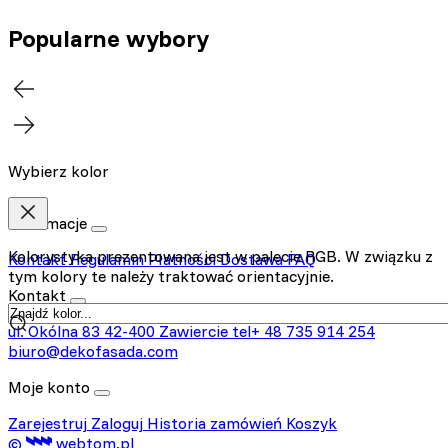
Popularne wybory
Wybierz kolor
Informacje
Kolorystyka prezentowana jest w palecie RGB. W związku z
Kontakt
Regulamin
Płatności
Dostawa
FAQ
tym kolory te należy traktować orientacyjnie.
Kontakt
ul. Okólna 83
42-400 Zawiercie
tel+ 48 735 914 254
biuro@dekofasada.com
Moje konto
Zarejestruj
Zaloguj
Historia zamówień
Koszyk
©
webtom.pl