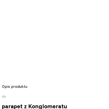
Nieklasyfikowane pliki cookie, to pliki, które są w procesie
klasyfikowania, wraz z dostawcami poszczególnych ciasteczek.
Odrzuć
Zapisz moje preferencje
Akceptuj wszystko
Opis produktu
parapet z Konglomeratu