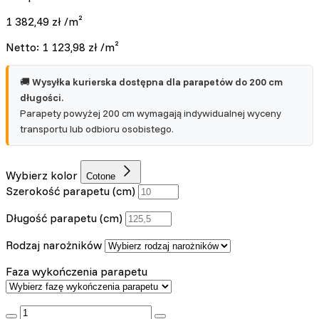
1 382,49
zł
/m²
Netto:
1 123,98
zł
/m²
🚚
Wysyłka kurierska dostępna dla parapetów do 200 cm
długości.
Parapety powyżej 200 cm wymagają indywidualnej wyceny
transportu lub odbioru osobistego.
Wybierz kolor
Cotone
Szerokość parapetu (cm)
Długość parapetu (cm)
Rodzaj narożników
Faza wykończenia parapetu
:product_name quantity