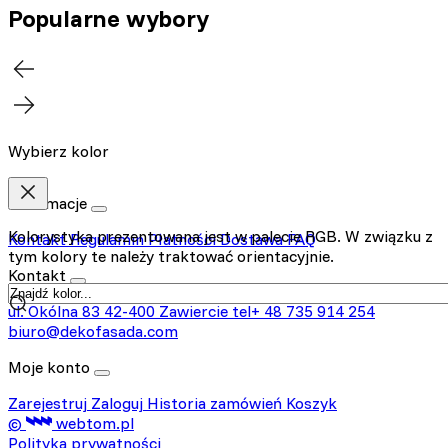
Popularne wybory
Wybierz kolor
Informacje
Kolorystyka prezentowana jest w palecie RGB. W związku z
Kontakt
Regulamin
Płatności
Dostawa
FAQ
tym kolory te należy traktować orientacyjnie.
Kontakt
ul. Okólna 83
42-400 Zawiercie
tel+ 48 735 914 254
biuro@dekofasada.com
Moje konto
Zarejestruj
Zaloguj
Historia zamówień
Koszyk
©
webtom.pl
Polityka prywatności