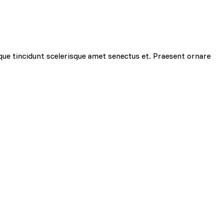
que tincidunt scelerisque amet senectus et. Praesent ornare
ciowe i analizować ruch w
znościowym, reklamowym i
yskanymi podczas