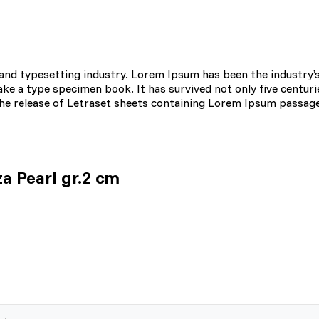
 kluczowe znaczenie dla podstawowych funkcji witryny i witryna nie będ
ookie nie przechowują żadnych danych umożliwiających identyfikację osob
and typesetting industry. Lorem Ipsum has been the industry’
e a type specimen book. It has survived not only five centurie
 the release of Letraset sheets containing Lorem Ipsum passag
rencji umożliwiają stronie zapamiętanie informacji, które zmieniają wyglą
gion, w którym znajduje się użytkownik.
 Pearl gr.2 cm
omagają właścicielem stron internetowych zrozumieć, w jaki sposób różn
aszając anonimowe informacje.
tosowane są w celu śledzenia użytkowników na stronach internetowych.
interesujące dla poszczególnych użytkowników i tym samym bardziej cenn
iej.