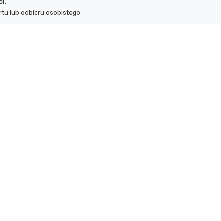
i.
u lub odbioru osobistego.
e, to pliki, które są w procesie klasyfikowania, wraz z dostawcami poszc
Zapisz moje preferencje