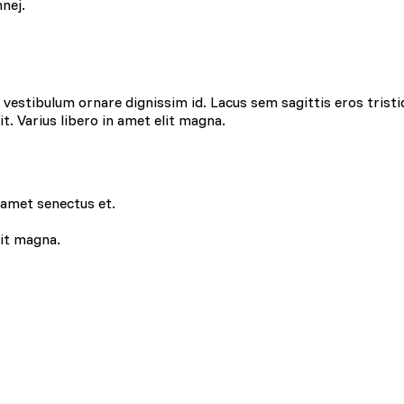
nej.
estibulum ornare dignissim id. Lacus sem sagittis eros tristi
lit. Varius libero in amet elit magna.
 amet senectus et.
lit magna.
 do spersonalizowania treści i reklam, aby oferować funkcje społecznoś
 o tym, jak korzystasz z naszej witryny, udostępniamy partnerom społec
ą połączyć te informacje z innymi danymi otrzymanymi od Ciebie lub uz