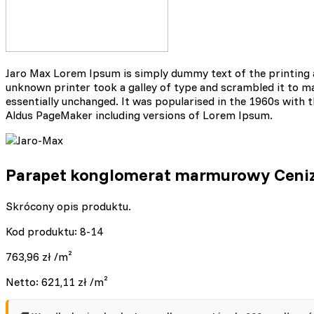
Niezbędne
Niezbędne pliki cookie mają
sposób bez nich. Te pliki c
Jaro Max Lorem Ipsum is simply dummy text of the printing 
unknown printer took a galley of type and scrambled it to mak
Preferencje
essentially unchanged. It was popularised in the 1960s with
Aldus PageMaker including versions of Lorem Ipsum.
Pliki cookie dotyczące prefe
np. preferowany język lub re
Parapet konglomerat marmurowy Ceniza
Statystyka
Statystyczne pliki cookie p
Skrócony opis produktu.
na stronie, gromadząc i zgł
Kod produktu: 8-14
Marketing
763,96
zł
/m²
Marketingowe pliki cookie s
Netto:
621,11
zł
/m²
reklam, które są istotne i 
reklamodawców strony trzec