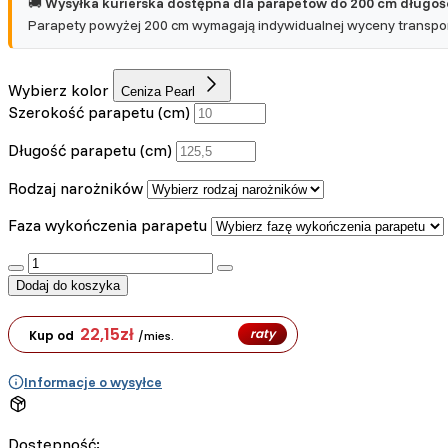
🚚
Wysyłka kurierska dostępna dla parapetów do 200 cm długośc
Parapety powyżej 200 cm wymagają indywidualnej wyceny transport
Nieklasyfikowane
Nieklasyfikowane pliki cooki
Wybierz kolor
Ceniza Pearl
Szerokość parapetu (cm)
Odrzuć
Długość parapetu (cm)
Rodzaj narożników
Faza wykończenia parapetu
:product_name quantity
Dodaj do koszyka
22,15
zł
raty
Kup od
/mies.
Informacje o wysyłce
Dostępność: