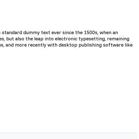
zie działać w zamierzony
y.
s standard dummy text ever since the 1500s, when an
s, but also the leap into electronic typesetting, remaining
es, and more recently with desktop publishing software like
d lub funkcjonowanie strony,
i użytkownicy zachowują się
 Celem jest wyświetlanie
e dla wydawców i