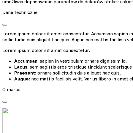
umożliwia dopasowanie parapetów do dekorów stolarki okien
Dane techniczne
Lorem ipsum dolor sit amet consectetur. Accumsan sapien in v
sollicitudin duis aliquet hac quis. Augue nec mattis facilisis ve
Lorem ipsum dolor sit amet consectetur.
Accumsan:
sapien in vestibulum ornare dignissim id.
Lacus:
sem sagittis eros tristique tincidunt scelerisque
Praesent:
ornare sollicitudin duis aliquet hac quis.
Augue:
nec mattis facilisis velit. Varius libero in amet e
O marce
Wykorzystujemy pliki cookie
naszej witrynie. Informacje
analitycznym. Partnerzy mog
korzystania z ich usług.