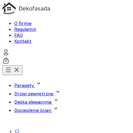
O firmie
Regulamin
FAQ
Kontakt
Parapety
Drzwi zewnętrzne
Deska elewacyjna
Docieplenie ścian
Wyszukiwarka produktów