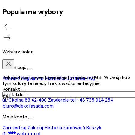
Popularne wybory
Wybierz kolor
Informacje
Kolorystyka prezentowana jest w palecie RGB. W związku z
Kontakt
Regulamin
Płatności
Dostawa
FAQ
tym kolory te należy traktować orientacyjnie.
Kontakt
ul. Okólna 83
42-400 Zawiercie
tel+ 48 735 914 254
biuro@dekofasada.com
Moje konto
Zarejestruj
Zaloguj
Historia zamówień
Koszyk
©
webtom.pl