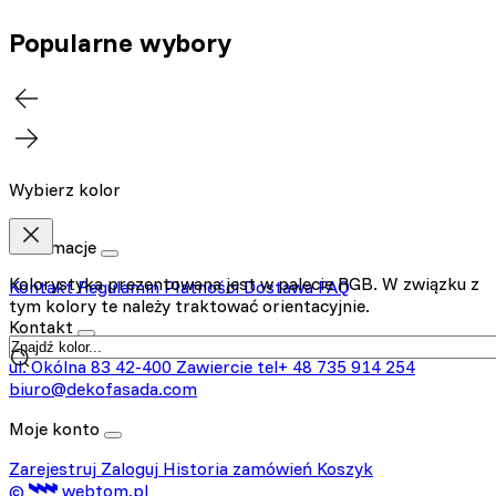
Popularne wybory
Wybierz kolor
Informacje
Kolorystyka prezentowana jest w palecie RGB. W związku z
Kontakt
Regulamin
Płatności
Dostawa
FAQ
tym kolory te należy traktować orientacyjnie.
Kontakt
ul. Okólna 83
42-400 Zawiercie
tel+ 48 735 914 254
biuro@dekofasada.com
Moje konto
Zarejestruj
Zaloguj
Historia zamówień
Koszyk
©
webtom.pl