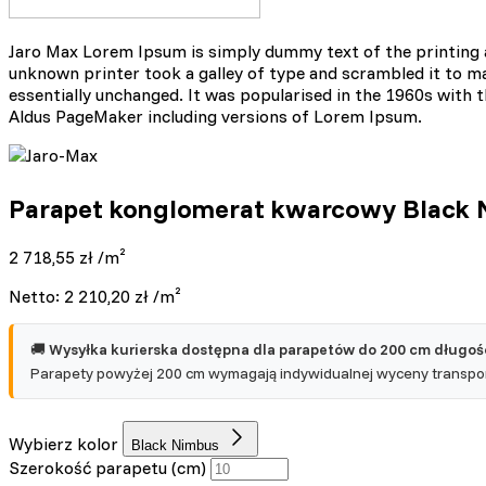
Statystyka
Jaro Max Lorem Ipsum is simply dummy text of the printing 
Statystyczne pliki cookie p
na stronie, gromadząc i zgł
unknown printer took a galley of type and scrambled it to mak
essentially unchanged. It was popularised in the 1960s with
Aldus PageMaker including versions of Lorem Ipsum.
Marketing
Marketingowe pliki cookie s
reklam, które są istotne i 
Parapet konglomerat kwarcowy Black 
reklamodawców strony trzec
2 718,55
zł
/m²
Nieklasyfikowane
Netto:
2 210,20
zł
/m²
Nieklasyfikowane pliki cooki
🚚
Wysyłka kurierska dostępna dla parapetów do 200 cm długośc
Odrzuć
Parapety powyżej 200 cm wymagają indywidualnej wyceny transport
Wybierz kolor
Black Nimbus
Szerokość parapetu (cm)