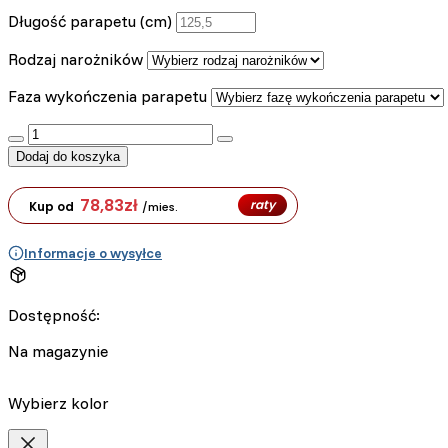
Długość parapetu (cm)
Rodzaj narożników
Faza wykończenia parapetu
:product_name quantity
Dodaj do koszyka
78,83
zł
raty
Kup od
/mies.
Informacje o wysyłce
Dostępność:
Na magazynie
Wybierz kolor