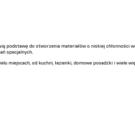
 do spersonalizowania treści i reklam, aby oferować funkcje społecznoś
 o tym, jak korzystasz z naszej witryny, udostępniamy partnerom społec
wią podstawę do stworzenia materiałów o niskiej chłonności 
ą połączyć te informacje z innymi danymi otrzymanymi od Ciebie lub uz
ań specjalnych.
lu miejscach, od kuchni, łazienki, domowe posadzki i wiele wię
 kluczowe znaczenie dla podstawowych funkcji witryny i witryna nie będ
ookie nie przechowują żadnych danych umożliwiających identyfikację osob
rencji umożliwiają stronie zapamiętanie informacji, które zmieniają wyglą
gion, w którym znajduje się użytkownik.