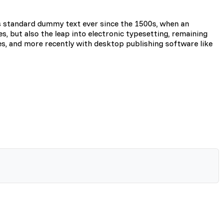
s standard dummy text ever since the 1500s, when an
i użytkownicy zachowują się
s, but also the leap into electronic typesetting, remaining
es, and more recently with desktop publishing software like
 Celem jest wyświetlanie
e dla wydawców i
zególnych ciasteczek.
Akceptuj wszystko