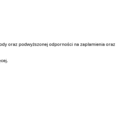
ciowe i analizować ruch w
znościowym, reklamowym i
wody oraz podwyższonej odporności na zaplamienia oraz
yskanymi podczas
cej.
zie działać w zamierzony
y.
d lub funkcjonowanie strony,