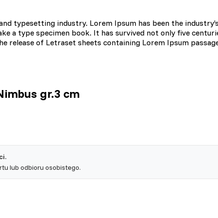
and typesetting industry. Lorem Ipsum has been the industry’
omagają właścicielem stron internetowych zrozumieć, w jaki sposób różn
aszając anonimowe informacje.
e a type specimen book. It has survived not only five centurie
 the release of Letraset sheets containing Lorem Ipsum passag
tosowane są w celu śledzenia użytkowników na stronach internetowych.
interesujące dla poszczególnych użytkowników i tym samym bardziej cenn
Nimbus gr.3 cm
iej.
e, to pliki, które są w procesie klasyfikowania, wraz z dostawcami poszc
i.
Zapisz moje preferencje
u lub odbioru osobistego.