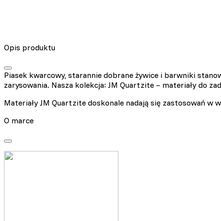
Opis produktu
Wykorzystujemy pliki cookie
naszej witrynie. Informacje
Piasek kwarcowy, starannie dobrane żywice i barwniki stano
analitycznym. Partnerzy mog
zarysowania. Nasza kolekcja: JM Quartzite – materiały do zad
korzystania z ich usług.
Materiały JM Quartzite doskonale nadają się zastosowań w wie
O marce
Niezbędne
Niezbędne pliki cookie mają
sposób bez nich. Te pliki c
Preferencje
Pliki cookie dotyczące prefe
np. preferowany język lub re