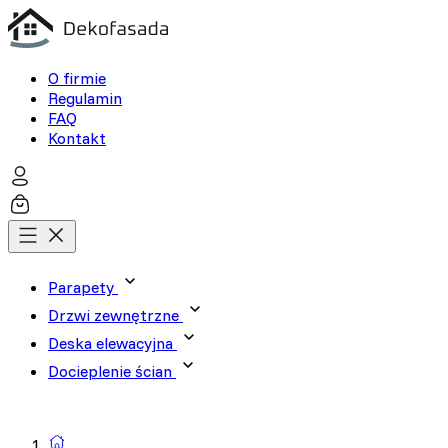
O firmie
Regulamin
FAQ
Kontakt
Parapety
Drzwi zewnętrzne
Deska elewacyjna
Docieplenie ścian
Wyszukiwarka produktów