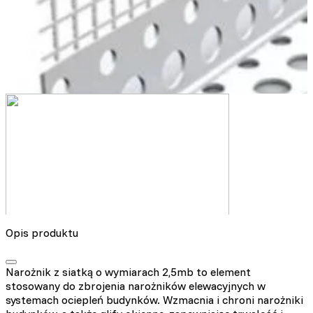
Nieklasyfikowane pliki cookie, to pliki, które są w procesie
klasyfikowania, wraz z dostawcami poszczególnych ciasteczek.
Odrzuć
Zapisz moje preferencje
Akceptuj wszystko
Opis produktu
Narożnik z siatką o wymiarach 2,5mb to element
stosowany do zbrojenia narożników elewacyjnych w
systemach ociepleń budynków. Wzmacnia i chroni narożniki