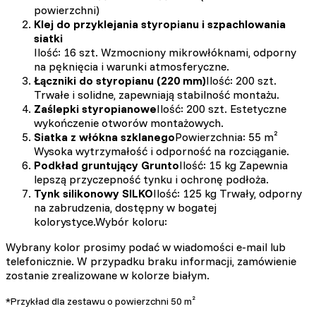
powierzchni)
Klej do przyklejania styropianu i szpachlowania
siatki
Ilość: 16 szt. Wzmocniony mikrowłóknami, odporny
na pęknięcia i warunki atmosferyczne.
Łączniki do styropianu (220 mm)
Ilość: 200 szt.
Trwałe i solidne, zapewniają stabilność montażu.
Zaślepki styropianowe
Ilość: 200 szt. Estetyczne
wykończenie otworów montażowych.
Siatka z włókna szklanego
Powierzchnia: 55 m²
Wysoka wytrzymałość i odporność na rozciąganie.
Podkład gruntujący Grunto
Ilość: 15 kg Zapewnia
lepszą przyczepność tynku i ochronę podłoża.
Tynk silikonowy SILKO
Ilość: 125 kg Trwały, odporny
na zabrudzenia, dostępny w bogatej
kolorystyce.Wybór koloru:
Wybrany kolor prosimy podać w wiadomości e-mail lub
telefonicznie. W przypadku braku informacji, zamówienie
zostanie zrealizowane w kolorze białym.
*Przykład dla zestawu o powierzchni 50 m²