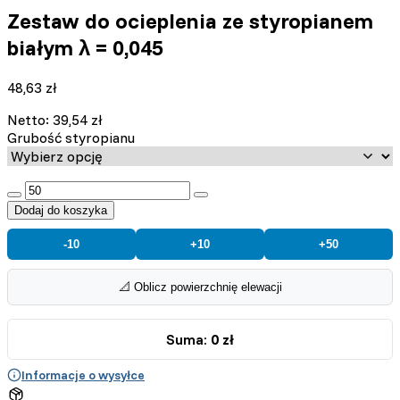
Zestaw do ocieplenia ze styropianem
białym λ = 0,045
48,63
zł
Netto:
39,54
zł
Grubość styropianu
:product_name quantity
Dodaj do koszyka
-10
+10
+50
📐 Oblicz powierzchnię elewacji
Suma:
0 zł
Informacje o wysyłce