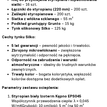
siatki
– 16 szt.
Łączniki do styropianu (220 mm)
– 200 szt.
Zaślepki styropianowe
– 200 szt.
Siatka z włókna szklanego
– 55 m²
Podkład gruntujący Grunto
– 15 kg
Tynk silikonowy Silko
– 125 kg
Cechy tynku Silko:
5 lat gwarancji
– pewność jakości i trwałości.
Zbrojony mikrowłóknami
– zwiększona
wytrzymałość i odporność na pęknięcia.
Odporność na zabrudzenia i warunki
atmosferyczne
– idealny do trudnych warunków
zewnętrznych.
Trwały kolor
– bogata kolorystyka, większość
kolorów dostępna bez dodatkowych opłat.
Parametry zestawu ocieplenia:
Styropian biały Izoterm Kępno EPS045
Współczynnik przewodzenia ciepła: λ = 0,045
W/mKGrubość: 10 cmIlość: 5 m³ (na 50 m²