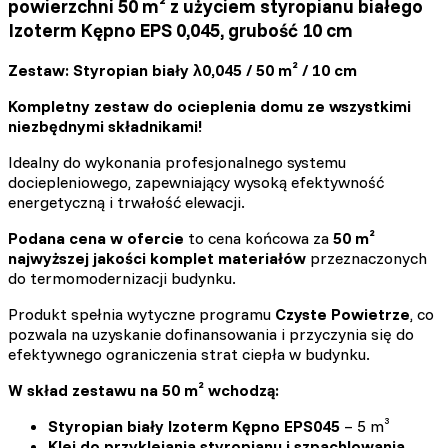
powierzchni 50 m² z użyciem styropianu białego
Izoterm Kępno EPS 0,045, grubość 10 cm
Zestaw: Styropian biały λ0,045 / 50 m² / 10 cm
Kompletny zestaw do ocieplenia domu ze wszystkimi
niezbędnymi składnikami!
Idealny do wykonania profesjonalnego systemu
dociepleniowego, zapewniający wysoką efektywność
energetyczną i trwałość elewacji.
Podana cena w ofercie
to cena końcowa za
50 m²
najwyższej jakości komplet materiałów
przeznaczonych
do termomodernizacji budynku.
Produkt spełnia wytyczne programu
Czyste Powietrze
, co
pozwala na uzyskanie dofinansowania i przyczynia się do
efektywnego ograniczenia strat ciepła w budynku.
W skład zestawu na 50 m² wchodzą:
Styropian biały Izoterm Kępno EPS045
– 5 m³
Klej do przyklejania styropianu i szpachlowania