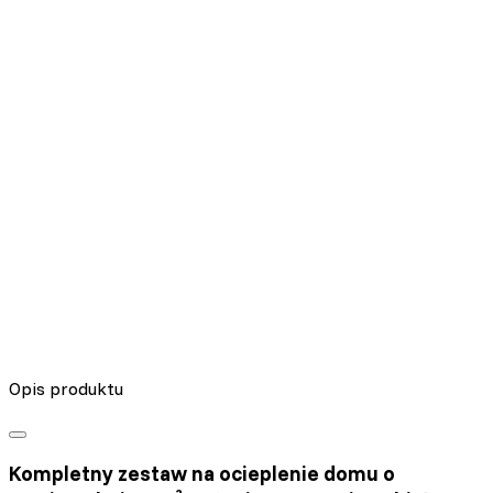
Nieklasyfikowane pliki cookie, to pliki, które są w procesie
klasyfikowania, wraz z dostawcami poszczególnych ciasteczek.
Odrzuć
Zapisz moje preferencje
Akceptuj wszystko
Opis produktu
Kompletny zestaw na ocieplenie domu o