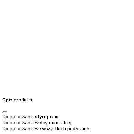
Nieklasyfikowane pliki cookie, to pliki, które są w procesie
klasyfikowania, wraz z dostawcami poszczególnych ciasteczek.
Odrzuć
Zapisz moje preferencje
Akceptuj wszystko
Opis produktu
Do mocowania styropianu
Do mocowania wełny mineralnej
Do mocowania we wszystkich podłożach