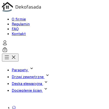
O firmie
Regulamin
FAQ
Kontakt
Parapety
Drzwi zewnętrzne
Deska elewacyjna
Wykorzystujemy pliki cookie
Docieplenie ścian
naszej witrynie. Informacje
Wyszukiwarka produktów
analitycznym. Partnerzy mog
korzystania z ich usług.